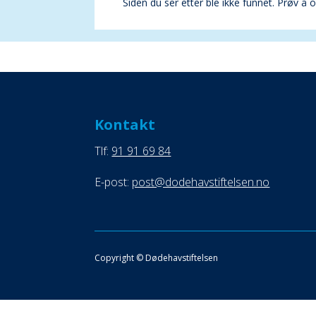
Siden du ser etter ble ikke funnet. Prøv å
Kontakt
Tlf:
91 91 69 84
E-post:
post@dodehavstiftelsen.no
Copyright © Dødehavstiftelsen