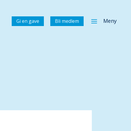
a
Meny
Gi en gave
Bli medlem