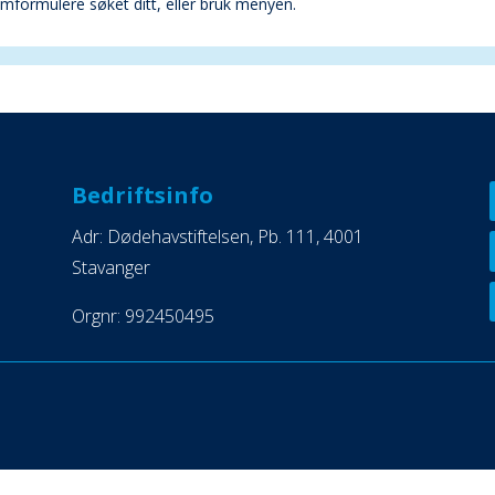
 omformulere søket ditt, eller bruk menyen.
Bedriftsinfo
Adr: Dødehavstiftelsen, Pb. 111, 4001
Stavanger
Orgnr: 992450495