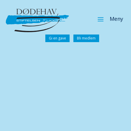
a
Meny
Gi en gave
Bli medlem