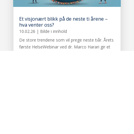
Et visjonært blikk på de neste ti årene –
hva venter oss?
10.02.26
|
Bilde i innhold
De store trendene som vil prege neste tiår. Årets
første HelseWebinar ved dr. Marco Harari gir et
spennende visjonært blikk inn i neste tiår. Både
verden vi lever i og den medisinske verden endrer
seg raskt. Det er store omveltninger, ikke bare
med kunstig...
« Tidligere innlegg
Nyere innlegg »