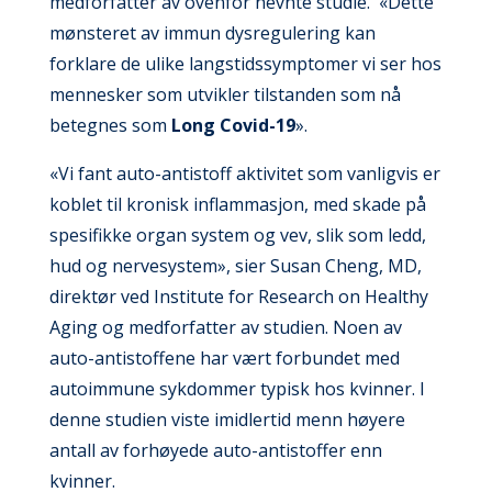
medforfatter av ovenfor nevnte studie. «Dette
mønsteret av immun dysregulering kan
forklare de ulike langstidssymptomer vi ser hos
mennesker som utvikler tilstanden som nå
betegnes som
Long Covid-19
».
«Vi fant auto-antistoff aktivitet som vanligvis er
koblet til kronisk inflammasjon, med skade på
spesifikke organ system og vev, slik som ledd,
hud og nervesystem», sier Susan Cheng, MD,
direktør ved Institute for Research on Healthy
Aging og medforfatter av studien. Noen av
auto-antistoffene har vært forbundet med
autoimmune sykdommer typisk hos kvinner. I
denne studien viste imidlertid menn høyere
antall av forhøyede auto-antistoffer enn
kvinner.