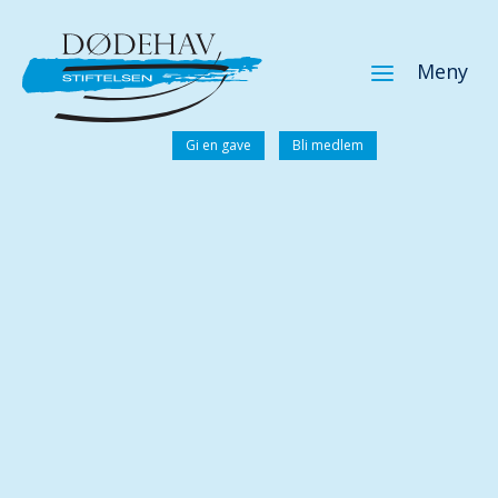
a
Meny
Gi en gave
Bli medlem