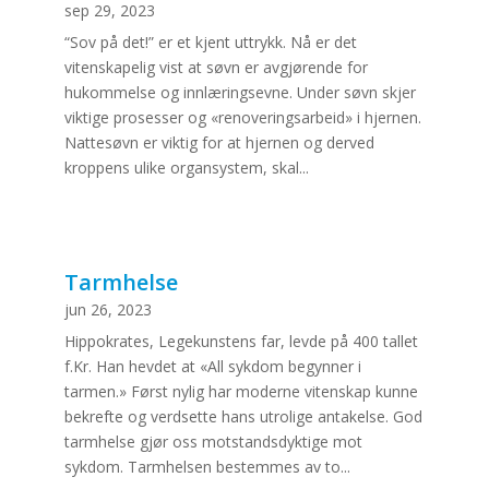
sep 29, 2023
“Sov på det!” er et kjent uttrykk. Nå er det
vitenskapelig vist at søvn er avgjørende for
hukommelse og innlæringsevne. Under søvn skjer
viktige prosesser og «renoveringsarbeid» i hjernen.
Nattesøvn er viktig for at hjernen og derved
kroppens ulike organsystem, skal...
Tarmhelse
jun 26, 2023
Hippokrates, Legekunstens far, levde på 400 tallet
f.Kr. Han hevdet at «All sykdom begynner i
tarmen.» Først nylig har moderne vitenskap kunne
bekrefte og verdsette hans utrolige antakelse. God
tarmhelse gjør oss motstandsdyktige mot
sykdom. Tarmhelsen bestemmes av to...